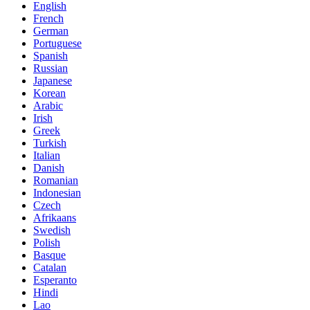
English
French
German
Portuguese
Spanish
Russian
Japanese
Korean
Arabic
Irish
Greek
Turkish
Italian
Danish
Romanian
Indonesian
Czech
Afrikaans
Swedish
Polish
Basque
Catalan
Esperanto
Hindi
Lao