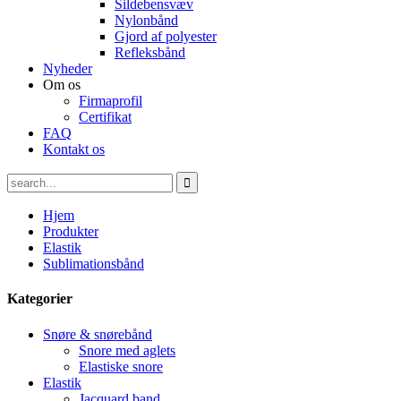
Sildebensvæv
Nylonbånd
Gjord af polyester
Refleksbånd
Nyheder
Om os
Firmaprofil
Certifikat
FAQ
Kontakt os
Hjem
Produkter
Elastik
Sublimationsbånd
Kategorier
Snøre & snørebånd
Snore med aglets
Elastiske snore
Elastik
Jacquard band