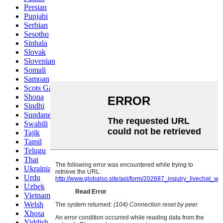
Persian
Punjabi
Serbian
Sesotho
Sinhala
Slovak
Slovenian
Somali
Samoan
Scots Gaelic
Shona
Sindhi
Sundanese
Swahili
Tajik
Tamil
Telugu
Thai
Ukrainian
Urdu
Uzbek
Vietnamese
Welsh
Xhosa
Yiddish