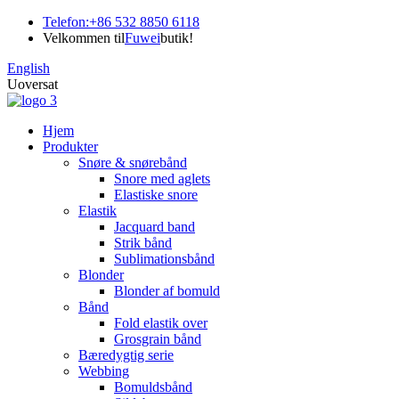
Telefon:
+86 532 8850 6118
Velkommen til
Fuwei
butik!
English
Uoversat
Hjem
Produkter
Snøre & snørebånd
Snore med aglets
Elastiske snore
Elastik
Jacquard band
Strik bånd
Sublimationsbånd
Blonder
Blonder af bomuld
Bånd
Fold elastik over
Grosgrain bånd
Bæredygtig serie
Webbing
Bomuldsbånd