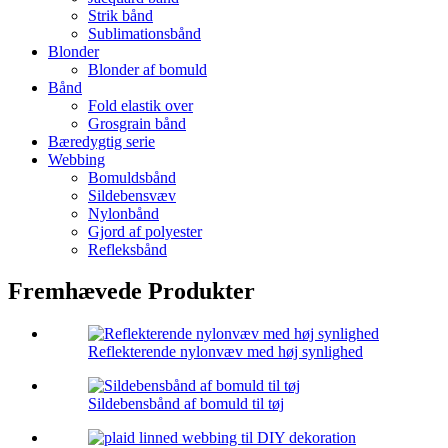
Strik bånd
Sublimationsbånd
Blonder
Blonder af bomuld
Bånd
Fold elastik over
Grosgrain bånd
Bæredygtig serie
Webbing
Bomuldsbånd
Sildebensvæv
Nylonbånd
Gjord af polyester
Refleksbånd
Fremhævede Produkter
Reflekterende nylonvæv med høj synlighed
Sildebensbånd af bomuld til tøj